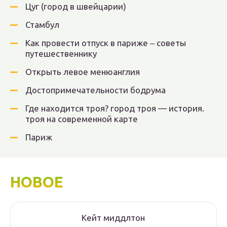
Цуг (город в швейцарии)
Стамбул
Как провести отпуск в париже ‒ советы
путешественнику
Открыть левое менюанглия
Достопри­меча­тель­ности бодрума
Где находится троя? город троя — история.
троя на современной карте
Париж
НОВОЕ
Кейт миддлтон