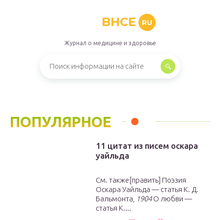
BHCE
RU
Журнал о медицине и здоровье
ПОПУЛЯРНОЕ
11 цитат из писем оскара
уайльда
См. также[править] Поэзия
Оскара Уайльда — статья К. Д.
Бальмонта,
1904
О любви —
статья К....