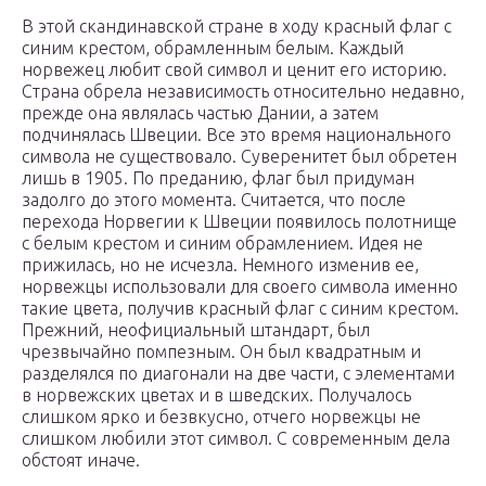
В этой скандинавской стране в ходу красный флаг с
синим крестом, обрамленным белым. Каждый
норвежец любит свой символ и ценит его историю.
Страна обрела независимость относительно недавно,
прежде она являлась частью Дании, а затем
подчинялась Швеции. Все это время национального
символа не существовало. Суверенитет был обретен
лишь в 1905. По преданию, флаг был придуман
задолго до этого момента. Считается, что после
перехода Норвегии к Швеции появилось полотнище
с белым крестом и синим обрамлением. Идея не
прижилась, но не исчезла. Немного изменив ее,
норвежцы использовали для своего символа именно
такие цвета, получив красный флаг с синим крестом.
Прежний, неофициальный штандарт, был
чрезвычайно помпезным. Он был квадратным и
разделялся по диагонали на две части, с элементами
в норвежских цветах и в шведских. Получалось
слишком ярко и безвкусно, отчего норвежцы не
слишком любили этот символ. С современным дела
обстоят иначе.