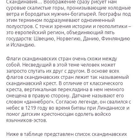
Скандинавия… Воображение сразу рисует нам
суровые скалистые горы, пронизывающие холодные
ветра и бородатых мужчин-богатырей. Географы под
этим термином подразумевают одноименный
полуостров. С точки зрения истории и геополитики –
это европейский регион, объединяющий пять
государств: Швецию, Норвегию, Данию, Финляндию
и Исландию.
Флаги скандинавских стран очень схожи между
собой. Несведущий в этой теме человек может
запросто спутать их друг с другом. В основе всех
флагов скандинавских стран лежит так называемый
скандинавский крест. В отличие от классического
креста, вертикальная перекладина в нем немного
смещена в правую сторону. Датчане называют его
словом «даннеброг». Согласно легенде, он свалился с
небес в 1219 году во время битвы при Линданиссе и
помог датским крестоносцам одолеть войско
язычников-эстов.
Ниже в таблице представлен список скандинавских