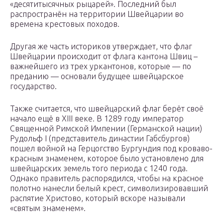
«десятитысячных рыцарей». Последний был
распространён на территории Швейцарии во
времена крестовых походов.
Другая же часть историков утверждает, что флаг
Швейцарии происходит от флага кантона Швиц –
важнейшего из трех уркантонов, которые — по
преданию — основали будущее швейцарское
государство.
Также считается, что швейцарский флаг берёт своё
начало ещё в XIII веке. В 1289 году император
Священной Римской Импении (Германской нации)
Рудольф I (представитель династии Габсбургов)
пошел войной на Герцогство Бургундия под кроваво-
красным знаменем, которое было установлено для
швейцарских земель того периода с 1240 года.
Однако правитель распорядился, чтобы на красное
полотно нанесли белый крест, символизировавший
распятие Христово, который вскоре называли
«святым знаменем».