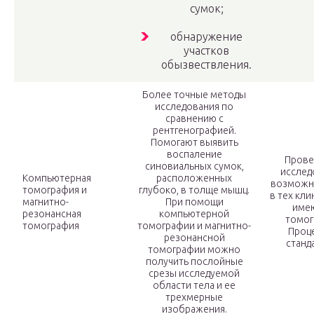
сумок;
обнаружение
участков
обызвествления.
Более точные методы
исследования по
сравнению с
рентгенографией.
Помогают выявить
воспаление
Прове
синовиальных сумок,
исслед
Компьютерная
расположенных
возможн
томография и
глубоко, в толще мышц.
в тех кли
магнитно-
При помощи
име
резонансная
компьютерной
томог
томография
томографии и магнитно-
Проц
резонансной
станд
томографии можно
получить послойные
срезы исследуемой
области тела и ее
трехмерные
изображения.