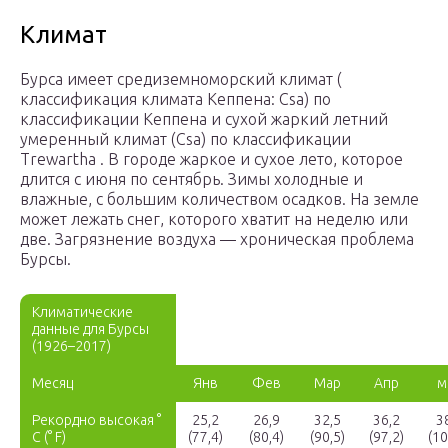
Климат
Бурса имеет средиземноморский климат (
классификация климата Кеппена: Csa) по
классификации Кеппена и сухой жаркий летний
умеренный климат (Csa) по классификации
Trewartha . В городе жаркое и сухое лето, которое
длится с июня по сентябрь. Зимы холодные и
влажные, с большим количеством осадков. На земле
может лежать снег, которого хватит на неделю или
две. Загрязнение воздуха — хроническая проблема
Бурсы.
Климатические
данные для Бурсы
(1926–2017)
Месяц
Янв
Фев
Мар
Апр
м
Рекордно высокая °
25,2
26,9
32,5
36,2
3
C (° F)
(77,4)
(80,4)
(90,5)
(97,2)
(10