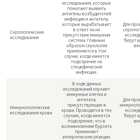
исследования, которые
помогают выявить
антигены возбудителей
инфекции и антитела,
которые вырабатывает
Для про
в ответ на их
серолог
Серологические
присутствие иммунная
исслед
исследования
система. Главным
берут к
образом серология
ве
применяется в том
случае, когда имеется
подозрение на
специфические
инфекции.
В ходе данных
исследований изучают
иммунные клетки и
антитела,
Для про
присутствующие в
иммуноло
Иммунологические
крови. Проводятся в тех
исслед
исследования крови
случаях, когда имеется
берут к
подозрение, что в
ве
возникновении бурсита
принимают
аллергические реакции.