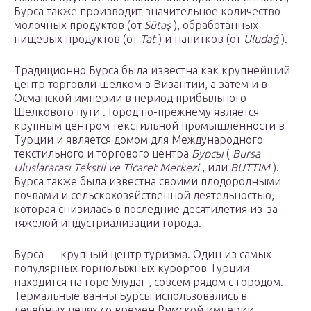
Бурса также производит значительное количество
молочных продуктов (от
Sütaş
), обработанных
пищевых продуктов (от
Tat
) и напитков (от
Uludağ
).
Традиционно Бурса была известна как крупнейший
центр торговли шелком в Византии, а затем и в
Османской империи в период прибыльного
Шелкового пути . Город по-прежнему является
крупным центром текстильной промышленности в
Турции и является домом для Международного
текстильного и торгового центра
Бурсы
(
Bursa
Uluslararası Tekstil ve Ticaret Merkezi
, или
BUTTIM
).
Бурса также была известна своими плодородными
почвами и сельскохозяйственной деятельностью,
которая снизилась в последние десятилетия из-за
тяжелой индустриализации города.
Бурса — крупный центр туризма. Один из самых
популярных горнолыжных курортов Турции
находится на горе Улудаг , совсем рядом с городом.
Термальные ванны Бурсы использовались в
лечебных целях со времен Римской империи .