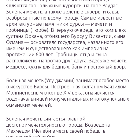
являются горнолыжные курорты на горе Улудаг,
Зелёная мечеть, а также зелёные скверы и сады,
разбросанные по всему городу. Cамые известные
архитектурные памятники Бурсы — мечети и
гробницы (тюрбе). В первую очередь, это комплекс
султана Орхана, отбившего Бурсу у Византии, сына
Османа — основателя государства, названного его
именем и существовавшего как империя на
протяжении 600 лет. Гробницы отца и сына
расположены напротив друг друга. Здесь же мечеть,
медресе, кухня для бедных, баня и постоялый двор.
Большая мечеть (Улу джамии) занимает особое место
в искусстве Бурсы. Построенная султаном Баязидом
Молниеносным в конце XIV века, она является
родоначальницей монументальных многокупольных
османских мечетей.
Зеленая мечеть считается главной
достопримечательностью города. Возведена
Мехмедом I Челеби в честь своей победы в