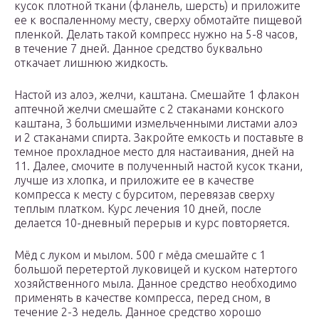
кусок плотной ткани (фланель, шерсть) и приложите
ее к воспаленному месту, сверху обмотайте пищевой
пленкой. Делать такой компресс нужно на 5-8 часов,
в течение 7 дней. Данное средство буквально
откачает лишнюю жидкость.
Настой из алоэ, желчи, каштана. Смешайте 1 флакон
аптечной желчи смешайте с 2 стаканами конского
каштана, 3 большими измельченными листами алоэ
и 2 стаканами спирта. Закройте емкость и поставьте в
темное прохладное место для настаивания, дней на
11. Далее, смочите в полученный настой кусок ткани,
лучше из хлопка, и приложите ее в качестве
компресса к месту с бурситом, перевязав сверху
теплым платком. Курс лечения 10 дней, после
делается 10-дневный перерыв и курс повторяется.
Мёд с луком и мылом. 500 г мёда смешайте с 1
большой перетертой луковицей и куском натертого
хозяйственного мыла. Данное средство необходимо
применять в качестве компресса, перед сном, в
течение 2-3 недель. Данное средство хорошо