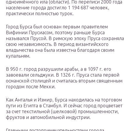
одноимённого ила (области). По переписи 2000 года
население города достигло 1 194 687 человек,
практически полностью турок.
Город Бурса был основан первым правителем
Вифинии Прусиасом, поэтому раньше Бурса
назывался Прусой. В римскую эпоху Пруса сохраняла
свою независимость. В период византийского
владычества она была известна благодаря своим
купальням.
В 950 г. город разрушили арабы, а в 1097 г. его
завоевали сельджуки. В 1326 г. Пруса стала первой
османской столицей и считалась вторым священным
городом после Мекки.
Как Анталья и Измир, Бурса находилась на торговом
пути из Египта в Стамбул. И сейчас город процветает
за счет текстильной (шелковой) промышленности,
фруктов и автомобильной индустрии.
Главными достопримечательностями города