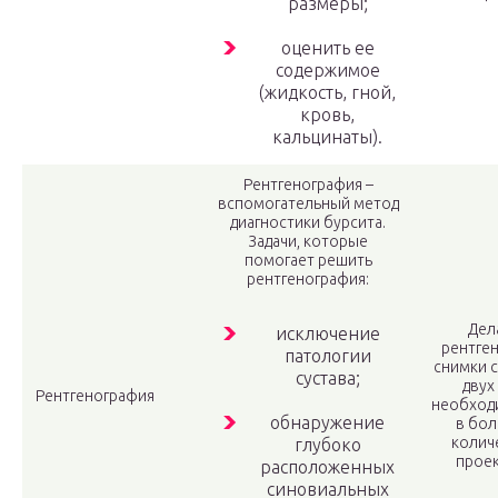
размеры;
оценить ее
содержимое
(жидкость, гной,
кровь,
кальцинаты).
Рентгенография –
вспомогательный метод
диагностики бурсита.
Задачи, которые
помогает решить
рентгенография:
Дел
исключение
рентге
патологии
снимки с
сустава;
двух
Рентгенография
необход
обнаружение
в бо
колич
глубоко
проек
расположенных
синовиальных