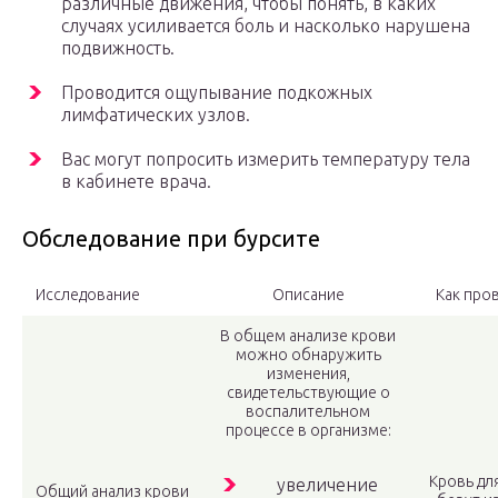
различные движения, чтобы понять, в каких
случаях усиливается боль и насколько нарушена
подвижность.
Проводится ощупывание подкожных
лимфатических узлов.
Вас могут попросить измерить температуру тела
в кабинете врача.
Обследование при бурсите
Исследование
Описание
Как про
В общем анализе крови
можно обнаружить
изменения,
свидетельствующие о
воспалительном
процессе в организме:
Кровь дл
увеличение
Общий анализ крови