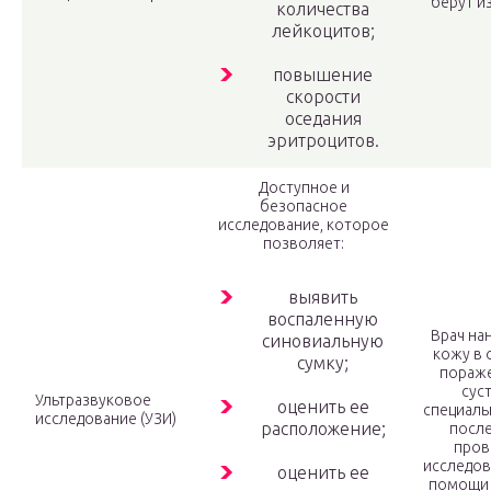
берут из
количества
лейкоцитов;
повышение
скорости
оседания
эритроцитов.
Доступное и
безопасное
исследование, которое
позволяет:
выявить
воспаленную
Врач на
синовиальную
кожу в 
сумку;
пораж
сус
Ультразвуковое
оценить ее
специаль
исследование (УЗИ)
расположение;
после
пров
исследов
оценить ее
помощи 