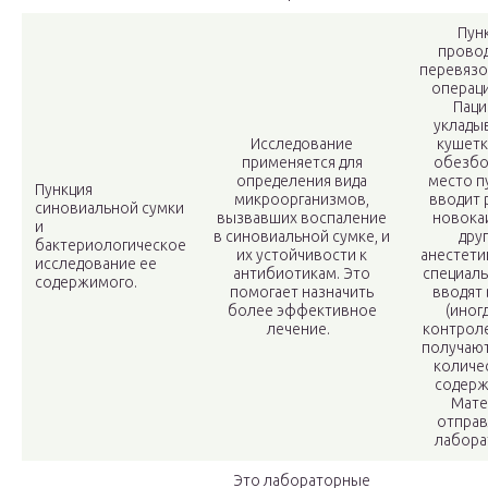
Пун
провод
перевязо
операц
Паци
уклады
Исследование
кушетк
применяется для
обезбо
определения вида
место п
Пункция
микроорганизмов,
вводит 
синовиальной сумки
вызвавших воспаление
новока
и
в синовиальной сумке, и
дру
бактериологическое
их устойчивости к
анестети
исследование ее
антибиотикам. Это
специаль
содержимого.
помогает назначить
вводят 
более эффективное
(иног
лечение.
контроле
получаю
количе
содерж
Мате
отправ
лабора
Это лабораторные