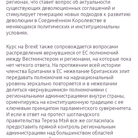
регионах, что ставит вопрос об актуальности
существующих деволюционных соглашений и
стимулирует генерацию новых подходов к развитию
деволюции в Соединённом Королевстве в
меняющихся политических и институциональны
условиях.
Курс на Brexit также сопровождается вопросами
распределения вернувшихся от ЕС полномочий
между Вестминстером и регионами, на которые пока
нет четкого ответа. На протяжении всей истории
членства Британии в ЕС нежелание британских элит
передавать полномочия на наднациональный
уровень зеркально повторяется и в нежелании
делиться «вернувшимися» полномочиями с
региональными администрациями внутри страны,
ориентируясь на конституционную традицию с ее
ключевым принципом парламентского суверенитета.
И если в ответ на протест шотландского
правительства Тереза Мэй все же согласилась
предоставить прямой контроль региональным
администрациям над большинством областей