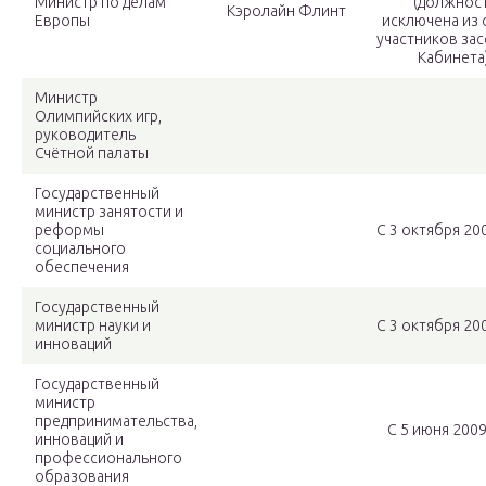
Министр по делам
(должнос
Кэролайн Флинт
Европы
исключена из 
участников за
Кабинета)
Министр
Олимпийских игр,
руководитель
Счётной палаты
Государственный
министр занятости и
реформы
С 3 октября 200
социального
обеспечения
Государственный
министр науки и
С 3 октября 200
инноваций
Государственный
министр
предпринимательства,
С 5 июня 2009
инноваций и
профессионального
образования