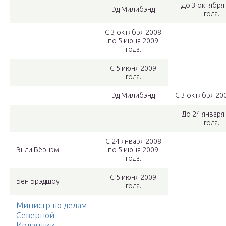
До 3 октября
Эд Милибэнд
года.
С 3 октября 2008
по 5 июня 2009
года.
С 5 июня 2009
года.
Эд Милибэнд
С 3 октября 200
До 24 января
года.
С 24 января 2008
Энди Бёрнэм
по 5 июня 2009
года.
С 5 июня 2009
Бен Брэдшоу
года.
Министр по делам
Северной
Ирландии