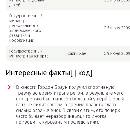
министр по делам
С 5 июня 2009
детей
Государственный
министр
регионального
С 5 июня 2009
экономического
развития и
координации
Государственный
Садик Хан
С 9 июня 2009
министр транспорта
Интересные факты[ | код]
В юности Гордон Браун получил спортивную
травму во время игры в регби, в результате чего
его зрению был нанесён большой ущерб (левый
глаз не видит совсем, а зрение правого глаза
сильно ограничено). В связи с этим, его почерк
часто бывает неразборчивым, что иногда
приводит к курьёзным последствиям.