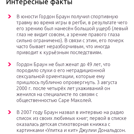
Интересные факты
В юности Гордон Браун получил спортивную
травму во время игры в регби, в результате чего
его зрению был нанесён большой ущерб (левый
глаз не видит совсем, а зрение правого глаза
сильно ограничено). В связи с этим, его почерк
часто бывает неразборчивым, что иногда
приводит к курьёзным последствиям.
Гордон Браун не был женат до 49 лет, что
породило слухи о его нетрадиционной
сексуальной ориентации, которые ему
пришлось публично опровергнуть. 3 августа
2000 г. после четырёх лет ухаживаний он
женился на специалисте по связям с
общественностью Саре Маколей.
В 2007 году Браун назвал в интервью на радио
список из своих любимых книг; первой в списке
оказалась детская стихотворная книжка с
картинками «Улитка и кит» Джулии Дональдсон.