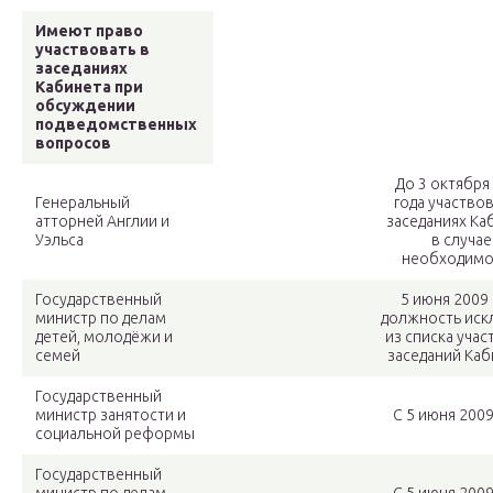
Имеют право
участвовать в
заседаниях
Кабинета при
обсуждении
подведомственных
вопросов
До 3 октября
Генеральный
года участвов
атторней Англии и
заседаниях Ка
Уэльса
в случае
необходимо
Государственный
5 июня 2009 
министр по делам
должность иск
детей, молодёжи и
из списка учас
семей
заседаний Каб
Государственный
министр занятости и
С 5 июня 2009
социальной реформы
Государственный