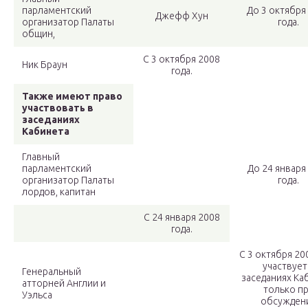
парламентский
До 3 октября
Джефф Хун
организатор Палаты
года.
общин,
С 3 октября 2008
Ник Браун
года.
Также имеют право
участвовать в
заседаниях
Кабинета
Главный
парламентский
До 24 января
организатор Палаты
года.
лордов, капитан
С 24 января 2008
года.
С 3 октября 20
участвует
Генеральный
заседаниях Ка
атторней Англии и
только п
Уэльса
обсужден