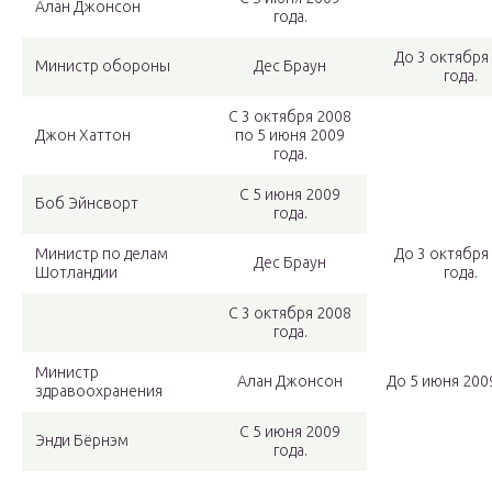
Алан Джонсон
года.
До 3 октября
Министр обороны
Дес Браун
года.
С 3 октября 2008
Джон Хаттон
по 5 июня 2009
года.
С 5 июня 2009
Боб Эйнсворт
года.
Министр по делам
До 3 октября
Дес Браун
Шотландии
года.
С 3 октября 2008
года.
Министр
Алан Джонсон
До 5 июня 2009
здравоохранения
С 5 июня 2009
Энди Бёрнэм
года.