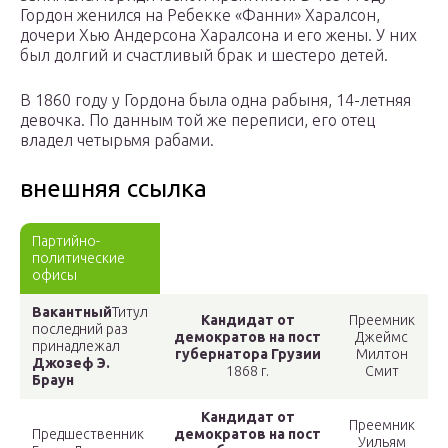
Гордон женился на Ребекке «Фанни» Харалсон,
дочери Хью Андерсона Харалсона и его жены. У них
был долгий и счастливый брак и шестеро детей.
В 1860 году у Гордона была одна рабыня, 14-летняя
девочка. По данным той же переписи, его отец
владел четырьмя рабами.
внешняя ссылка
Партийно-
политические
офисы
Вакантный
Титул
Кандидат от
Преемник
последний раз
демократов на
пост
Джеймс
принадлежал
губернатора Грузии
Милтон
Джозеф Э.
1868 г.
Смит
Браун
Кандидат от
Преемник
Предшественник
демократов на
пост
Уильям