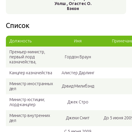
Уолш , Огастес О.
Бэкон
Список
Должность
Имя
Примечан
Премьер-министр,
первый лорд
Гордон Браун
казначейства,
Канцлер казначейства
Алистер Дарлинг
Министр иностранных
Дэвид Милибэнд
дел
Министр юстиции;
Джек Стро
лорд-канцлер
Министр внутренних
Джеки Смит
До 5 июня 2009
дел
С 5 июня 2009