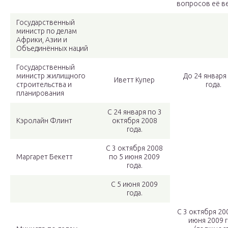
вопросов её в
Государственный
министр по делам
Африки, Азии и
Объединённых наций
Государственный
министр жилищного
До 24 января
Иветт Купер
строительства и
года.
планирования
С 24 января по 3
Кэролайн Флинт
октября 2008
года.
С 3 октября 2008
Маргарет Бекетт
по 5 июня 2009
года.
С 5 июня 2009
года.
С 3 октября 20
июня 2009 