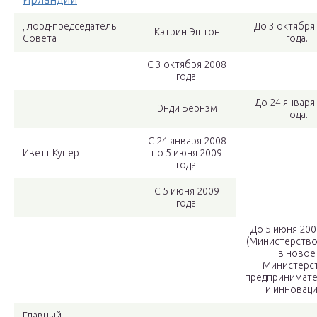
, лорд-председатель
До 3 октября
Кэтрин Эштон
Совета
года.
С 3 октября 2008
года.
До 24 января
Энди Бёрнэм
года.
С 24 января 2008
Иветт Купер
по 5 июня 2009
года.
С 5 июня 2009
года.
До 5 июня 200
(Министерство
в новое
Министерс
предпринимате
и инноваци
Главный