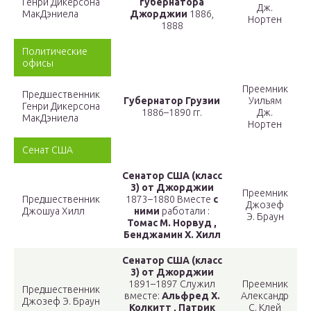
Генри Дикерсона
губернатора
Дж.
МакДэниела
Джорджии
1886,
Нортен
1888
Политические
офисы
Преемник
Предшественник
Губернатор Грузии
Уильям
Генри Дикерсона
1886–1890 гг.
Дж.
МакДэниела
Нортен
Сенат США
Сенатор США (класс
3) от Джорджии
Преемник
Предшественник
1873–1880
Вместе
с
Джозеф
Джошуа Хилл
ними
работали
:
Э. Браун
Томас М. Норвуд ,
Бенджамин Х. Хилл
Сенатор США (класс
3) от Джорджии
1891–1897
Служил
Преемник
Предшественник
вместе:
Альфред Х.
Александр
Джозеф Э. Браун
Колкитт , Патрик
С. Клей