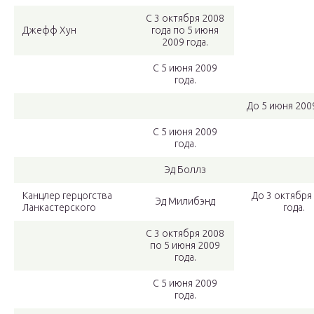
С 3 октября 2008
Джефф Хун
года по 5 июня
2009 года.
С 5 июня 2009
года.
До 5 июня 2009
С 5 июня 2009
года.
Эд Боллз
Канцлер герцогства
До 3 октября
Эд Милибэнд
Ланкастерского
года.
С 3 октября 2008
по 5 июня 2009
года.
С 5 июня 2009
года.