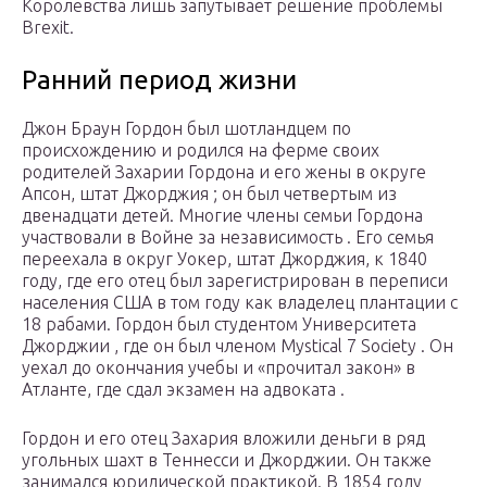
Королевства лишь запутывает решение проблемы
Brexit.
Ранний период жизни
Джон Браун Гордон был шотландцем по
происхождению и родился на ферме своих
родителей Захарии Гордона и его жены в округе
Апсон, штат Джорджия ; он был четвертым из
двенадцати детей. Многие члены семьи Гордона
участвовали в Войне за независимость . Его семья
переехала в округ Уокер, штат Джорджия, к 1840
году, где его отец был зарегистрирован в переписи
населения США в том году как владелец плантации с
18 рабами. Гордон был студентом Университета
Джорджии , где он был членом Mystical 7 Society . Он
уехал до окончания учебы и «прочитал закон» в
Атланте, где сдал экзамен на адвоката .
Гордон и его отец Захария вложили деньги в ряд
угольных шахт в Теннесси и Джорджии. Он также
занимался юридической практикой. В 1854 году