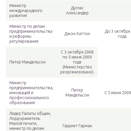
Министр
Дуглас
международного
Александер
развития
Министр по делам
предпринимательства
До 3 октября
Джон Хаттон
и реформы
года.
регулирования
С 3 октября 2008
по 5 июня 2009
Питер Мандельсон
года
(Министерство
реорганизовано).
Министр
предпринимательства,
Питер
инноваций и
С 5 июня 2009
Мандельсон
профессионального
образования
Лидер Палаты общин,
Лорд-хранитель
Малой печати,
Гарриет Гарман
министр по делам