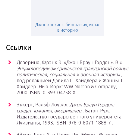
Джон хопкинс: биография, вклад
в историю
Ссылки
Дезерино, Фрэнк Э. «Джон Браун Гордон». В «
Энциклопедии американской гражданской войны:
политическая, социальная и военная история»
,
под редакцией Дэвида С. Хайдлера и Жанны Т.
Хайдлер. Нью-Йорк: WW Norton & Company,
2000. ISBN 0-393-04758-X .
Эккерт, Ральф Лоуэлл.
Джон Браун Гордон:
солдат, южанин, американец
. Батон-Руж:
Издательство государственного университета
Луизианы, 1993. ISBN 978-0-8071-1888-7 .
Эйхер, Джон Х. и Дэвид Дж. Эйхер .
Высшее