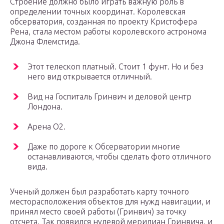
Строение должно было играть важную роль в
определении точных координат. Королевская
обсерватория, созданная по проекту Кристофера
Рена, стала местом работы королевского астронома
Джона Флемстида.
Этот телескоп платный. Стоит 1 фунт. Но и без
него вид открывается отличный.
Вид на Госпиталь Гринвич и деловой центр
Лондона.
Арена О2.
Даже по дороге к Обсерватории многие
останавливаются, чтобы сделать фото отличного
вида.
Ученый должен был разработать карту точного
месторасположения объектов для нужд навигации, и
принял место своей работы (Гринвич) за точку
отсчета. Так появился нулевой меридиан Гринвича, и