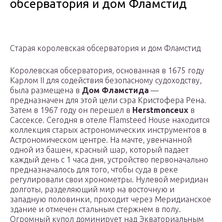
обсерватория и дом Фламстид
Старая королевская обсерватория и дом Фламстид
Королевская обсерватория, основанная в 1675 году
Карлом II для содействия безопасному судоходству,
была размещена в
Дом Фламстида
—
предназначен для этой цели сэра Кристофера Рена.
Затем в 1967 году он перешел в
Herstmonceux
в
Сассексе. Сегодня в отеле Flamsteed House находится
коллекция старых астрономических инструментов в
Астрономическом центре. На мачте, увенчанной
одной из башен, красный шар, который падает
каждый день с 1 часа дня, устройство первоначально
предназначалось для того, чтобы суда в реке
регулировали свои хронометры. Нулевой меридиан
долготы, разделяющий мир на восточную и
западную половинки, проходит через Меридианское
здание и отмечен стальным стержнем в полу.
Огромный купол доминирует над Экваториальным