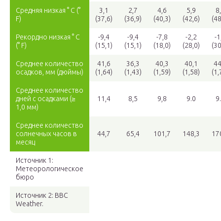
Средняя низкая ° C (°
3,1
2,7
4,6
5,9
8
F)
(37,6)
(36,9)
(40,3)
(42,6)
(48
Рекордно низкая ° C
-9,4
-9,4
-7,8
-2,2
-1
(° F)
(15,1)
(15,1)
(18,0)
(28,0)
(30
Среднее количество
41,6
36,3
40,3
40,1
44
осадков, мм (дюймы)
(1,64)
(1,43)
(1,59)
(1,58)
(1,
Среднее количество
дней с осадками (≥
11,4
8,5
9,8
9.0
9
1,0 мм)
Среднее количество
солнечных часов в
44,7
65,4
101,7
148,3
17
месяц
Источник 1:
Метеорологическое
бюро
Источник 2: BBC
Weather.