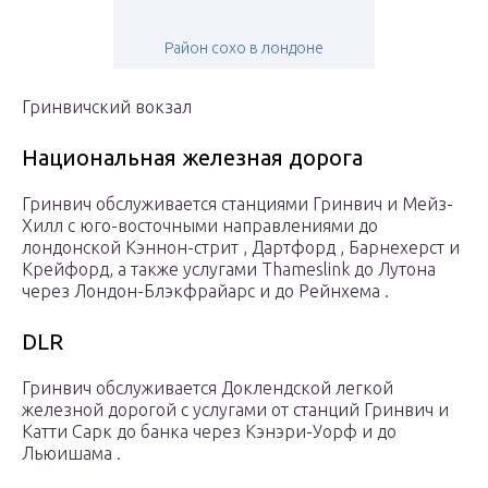
Район сохо в лондоне
Гринвичский вокзал
Национальная железная дорога
Гринвич обслуживается станциями Гринвич и Мейз-
Хилл с юго-восточными направлениями до
лондонской Кэннон-стрит , Дартфорд , Барнехерст и
Крейфорд, а также услугами Thameslink до Лутона
через Лондон-Блэкфрайарс и до Рейнхема .
DLR
Гринвич обслуживается Доклендской легкой
железной дорогой с услугами от станций Гринвич и
Катти Сарк до банка через Кэнэри-Уорф и до
Льюишама .