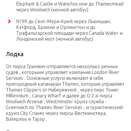
Elephant & Castle и Waterloo или до Thamesmead
через Woolwich (ночной автобус)
N199 до Сент-Мэри-Крей через Льюишам,
Кэтфорд, Бромли и Орпингтон и до
Трафальгарской площади через Canada Water и
Лондонский мост (ночной автобус)
Лодка
От пирса Гринвич отправляется несколько речных
судов , которыми управляет компания London River
Services . Основные услуги включают в себя
пригородный катамаран Thames, которым управляет
Thames Clippers от Набережной , через пирс Tower
Millennium , Canary Wharf и далее до O
2
и пирса
Woolwich Arsenal ; Westminster круиз служба -
Greenwich по Thames River Services ; и туристический
круиз City Cruises через пирсы Вестминстера,
Ватерлоо и Тауэр .