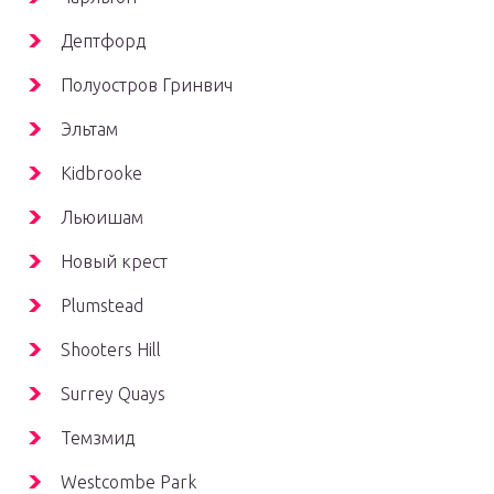
Дептфорд
Полуостров Гринвич
Эльтам
Kidbrooke
Льюишам
Новый крест
Plumstead
Shooters Hill
Surrey Quays
Темзмид
Westcombe Park