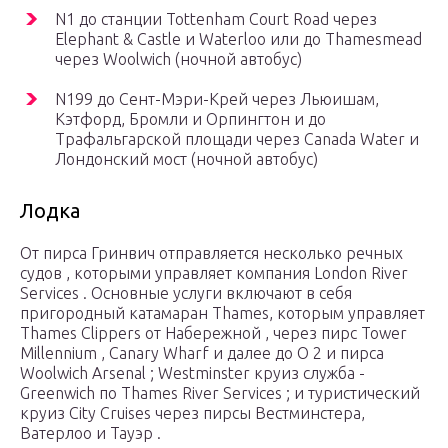
N1 до станции Tottenham Court Road через
Elephant & Castle и Waterloo или до Thamesmead
через Woolwich (ночной автобус)
N199 до Сент-Мэри-Крей через Льюишам,
Кэтфорд, Бромли и Орпингтон и до
Трафальгарской площади через Canada Water и
Лондонский мост (ночной автобус)
Лодка
От пирса Гринвич отправляется несколько речных
судов , которыми управляет компания London River
Services . Основные услуги включают в себя
пригородный катамаран Thames, которым управляет
Thames Clippers от Набережной , через пирс Tower
Millennium , Canary Wharf и далее до O
2
и пирса
Woolwich Arsenal ; Westminster круиз служба -
Greenwich по Thames River Services ; и туристический
круиз City Cruises через пирсы Вестминстера,
Ватерлоо и Тауэр .