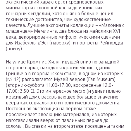
эклектический характер, от средневековых
миниатюр из слоновой кости до изникских
гончарных изделий, хотя он явно больше ценил
технические достоинства, чем художественные
качества. Лучшие экспонаты коллекции – «Мадонна с
младенцем» Мемлинга, два блюда из майолики XVI
века, декорированные мифологическими сценами
для Изабеллы д’Эст (наверху), и портреты Рейнолдса
(внизу).
На улице Кромнис-Хилл, идущей вниз по западной
стороне парка, находятся красивейшие здания
Гринвича в георгианском стиле, в одном из которых
(№ 12) располагается Музей вееров (Fan Museum)
(вторник-суббота 11.00-17.00, воскресенье 12.0-
17.00; 3,50 £). Это интересное место (и удивительно
красивый дом), раскрывающее большое значение
веера как социального и политического документа.
Постоянная экспозиция на первом этаже
прослеживает эволюцию материалов, из которых
изготавливали веера: от павлиньих перьев до
соломы. Выставки на втором этаже посвящены таким