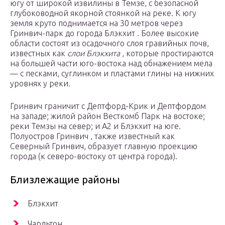
югу от широкой извилины в Темзе, с безопасной
глубоководной якорной стоянкой на реке. К югу
земля круто поднимается на 30 метров через
Гринвич-парк до города Блэкхит . Более высокие
области состоят из осадочного слоя гравийных почв,
известных как
слои Блэкхита
, которые простираются
на большей части юго-востока над обнажением мела
— с песками, суглинком и пластами глины на нижних
уровнях у реки.
Гринвич граничит с Дептфорд-Крик и Дептфордом
на западе; жилой район Весткомб Парк на востоке;
реки Темзы на север; и A2 и Блэкхит на юге.
Полуостров Гринвич , также известный как
Северный Гринвич, образует главную проекцию
города (к северо-востоку от центра города).
Близлежащие районы
Блэкхит
Чарльтон