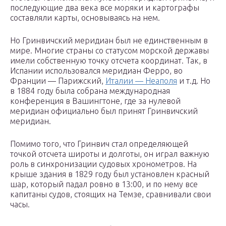
последующие два века все моряки и картографы
составляли карты, основываясь на нем.
Но Гринвичский меридиан был не единственным в
мире. Многие страны со статусом морской державы
имели собственную точку отсчета координат. Так, в
Испании использовался меридиан Ферро, во
Франции — Парижский,
Италии — Неаполя
и т.д. Но
в 1884 году была собрана международная
конференция в Вашингтоне, где за нулевой
меридиан официально был принят Гринвичский
меридиан.
Помимо того, что Гринвич стал определяющей
точкой отсчета широты и долготы, он играл важную
роль в синхронизации судовых хронометров. На
крыше здания в 1829 году был установлен красный
шар, который падал ровно в 13:00, и по нему все
капитаны судов, стоящих на Темзе, сравнивали свои
часы.