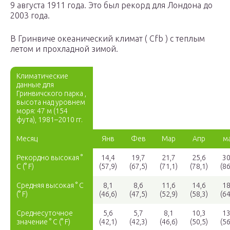
9 августа 1911 года. Это был рекорд для Лондона до
2003 года.
В Гринвиче океанический климат ( Cfb ) с теплым
летом и прохладной зимой.
Климатические
данные для
Гринвичского парка ,
высота над уровнем
моря: 47 м (154
фута), 1981–2010 гг.
Месяц
Янв
Фев
Мар
Апр
м
Рекордно высокая °
14,4
19,7
21,7
25,6
30
C (° F)
(57,9)
(67,5)
(71,1)
(78,1)
(86
Средняя высокая ° C
8,1
8,6
11,6
14,6
18
(° F)
(46,6)
(47,5)
(52,9)
(58,3)
(64
Среднесуточное
5,6
5,7
8,1
10,3
13
значение ° C (° F)
(42,1)
(42,3)
(46,6)
(50,5)
(56