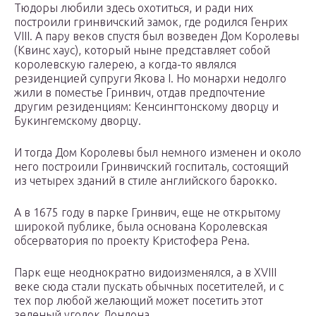
Тюдоры любили здесь охотиться, и ради них
построили гринвичский замок, где родился Генрих
VIII. А пару веков спустя был возведен Дом Королевы
(Квинс хаус), который ныне представляет собой
королевскую галерею, а когда-то являлся
резиденцией супруги Якова I. Но монархи недолго
жили в поместье Гринвич, отдав предпочтение
другим резиденциям: Кенсингтонскому дворцу и
Букингемскому дворцу.
И тогда Дом Королевы был немного изменен и около
него построили Гринвичский госпиталь, состоящий
из четырех зданий в стиле английского барокко.
А в 1675 году в парке Гринвич, еще не открытому
широкой публике, была основана Королевская
обсерватория по проекту Кристофера Рена.
Парк еще неоднократно видоизменялся, а в XVIII
веке сюда стали пускать обычных посетителей, и с
тех пор любой желающий может посетить этот
зеленый уголок Лондона.