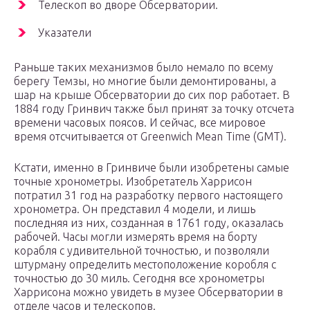
Телескоп во дворе Обсерватории.
Указатели
Раньше таких механизмов было немало по всему
берегу Темзы, но многие были демонтированы, а
шар на крыше Обсерватории до сих пор работает. В
1884 году Гринвич также был принят за точку отсчета
времени часовых поясов. И сейчас, все мировое
время отсчитывается от Greenwich Mean Time (GMT).
Кстати, именно в Гринвиче были изобретены самые
точные хронометры. Изобретатель Харрисон
потратил 31 год на разработку первого настоящего
хронометра. Он представил 4 модели, и лишь
последняя из них, созданная в 1761 году, оказалась
рабочей. Часы могли измерять время на борту
корабля с удивительной точностью, и позволяли
штурману определить местоположение коробля с
точностью до 30 миль. Сегодня все хронометры
Харрисона можно увидеть в музее Обсерватории в
отделе часов и телескопов.