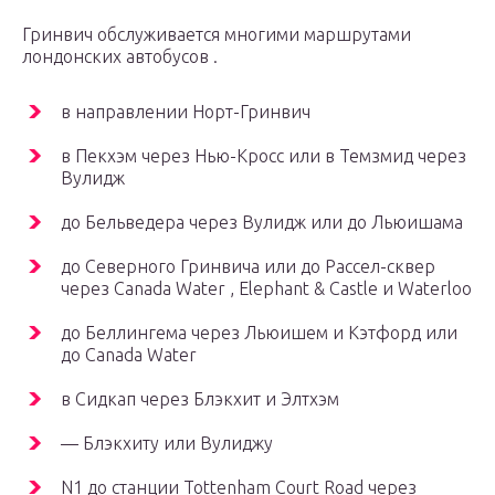
Гринвич обслуживается многими маршрутами
лондонских автобусов .
в направлении Норт-Гринвич
в Пекхэм через Нью-Кросс или в Темзмид через
Вулидж
до Бельведера через Вулидж или до Льюишама
до Северного Гринвича или до Рассел-сквер
через Canada Water , Elephant & Castle и Waterloo
до Беллингема через Льюишем и Кэтфорд или
до Canada Water
в Сидкап через Блэкхит и Элтхэм
— Блэкхиту или Вулиджу
N1 до станции Tottenham Court Road через