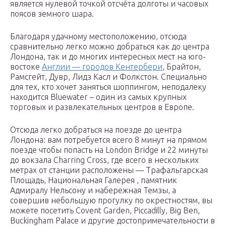
является нулевой точкой отсчёта долготы и часовых
поясов земного шара.
Благодаря удачному местоположению, отсюда
сравнительно легко можно добраться как до центра
Лондона, так и до многих интересных мест на юго-
востоке
Англии — городов Кентербери
, Брайтон,
Рамсгейт, Дувр, Лидз Касл и Фолкстон. Специально
для тех, кто хочет заняться шоппингом, неподалеку
находится Bluewater – один из самых крупных
торговых и развлекательных центров в Европе.
Отсюда легко добраться на поезде до центра
Лондона: вам потребуется всего 8 минут на прямом
поезде чтобы попасть на London Bridge и 22 минуты
до вокзала Charring Cross, где всего в нескольких
метрах от станции расположены — Трафальгарская
Площадь, Национальная Галерея , памятник
Адмиралу Нельсону и набережная Темзы, а
совершив небольшую прогулку по окрестностям, вы
можете посетить Covent Garden, Piccadilly, Big Ben,
Buckingham Palace и другие достопримечательности в