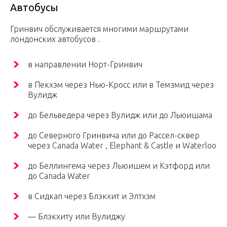
Автобусы
Гринвич обслуживается многими маршрутами
лондонских автобусов .
в направлении Норт-Гринвич
в Пекхэм через Нью-Кросс или в Темзмид через
Вулидж
до Бельведера через Вулидж или до Льюишама
до Северного Гринвича или до Рассел-сквер
через Canada Water , Elephant & Castle и Waterloo
до Беллингема через Льюишем и Кэтфорд или
до Canada Water
в Сидкап через Блэкхит и Элтхэм
— Блэкхиту или Вулиджу