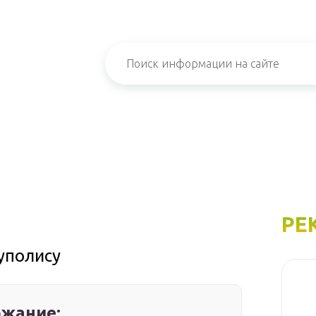
РЕ
уполису
жание: