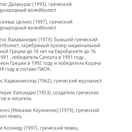
тис Далакурас (1993), греческий
дународный волейболист
скевас Целиос (1997), греческий
дународный волейболист
гос Валаванидис (1974), бывший греческий
етболист, серебряный призер национальной
ной Греции до 16 лет на Евробаскете до 16
1991 , победитель Сапорта в 1991 году ,
ион Греции в 1992 году и победитель Корача
94 году в составе ПАОК.
с Хаджиниколау (1962), греческий журналист
ерис Хапсиадис (1953), создатель греческих
тов и писатель
енто (Михалис Коуинелис) (1979), греческий
хоп певец
е Космиду (1997), греческий певец