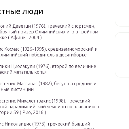
стные люди
опий Деветци (1976), греческий спортсмен,
бряный призер Олимпийских игр в тройном
ке ( Афины, 2004 )
с Космас (1926-1995), средиземноморский и
олимпийский победитель в десятиборье
лики Циолакуди (1976), второй по величине
еский метатель копья
стенис Маггинас (1982), бегун на средние и
ные дистанции
стенис Михалентзакис (1998), греческий
той паралимпийский чемпион по плаванию в
гории S9 ( Рио, 2016 )
с Николаидис (1973), греческий бывший