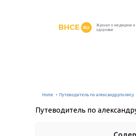
BHCE
Журнал о медицине и
RU
здоровье
Home
Путеводитель по александруполису
Путеводитель по александр
Содер