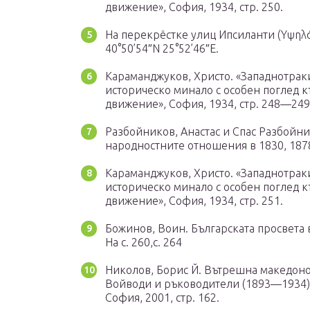
движение», София, 1934, стр. 250.
На перекрёстке улиц Ипсиланти (Υψηλά
40°50’54″N 25°52’46″E.
Караманджуков, Христо. «Западнотрак
историческо минало с особен поглед 
движение», София, 1934, стр. 248—249
Разбойников, Анастас и Спас Разбойни
народностните отношения в 1830, 1878,
Караманджуков, Христо. «Западнотрак
историческо минало с особен поглед 
движение», София, 1934, стр. 251.
Божинов, Воин. Българската просвета
На с. 260,с. 264
Николов, Борис Й. Вътрешна македон
Войводи и ръководители (1893—1934)
София, 2001, стр. 162.