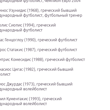
ународный футболист, чемпион Евро 2004
нос Узунидис (1968), греческий бывший
ународный футболист, футбольный тренер
лис Сиопис (1994), греческий
дународный футболист
ас Генцоглоу (1990), греческий футболист
рос Статакис (1987), греческий футболист
трис Комесидис (1988), греческий футболист
асиос Цигас (1982), греческий бывший
олист
ос Джурдас (1973), греческий бывший
дународный волейболист
ил Кументакис (1993), греческий
дународный волейболист