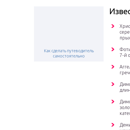
Изве
Хрис
сере
прыж
Фоти
Как сделать путеводитель
7-й 
самостоятельно
Агге
греч
Димо
длин
Димо
золо
кате
Деми