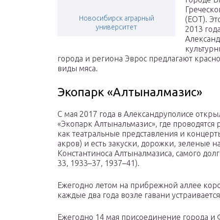
Греческо
Новосибирск аграрный
(EOT). Эт
университет
2013 год
Александ
культурн
города и региона Эврос предлагают красно
виды мяса.
Экопарк «Алтыналмазис»
С мая 2017 года в Александруполисе откры
«Экопарк Алтынальмазис», где проводятся
как театральные представления и концерты.
акров) и есть закуски, дорожки, зеленые н
Константиноса Алтыналмазиса, самого долг
33, 1933–37, 1937–41).
Ежегодно летом на прибрежной аллее коро
каждые два года возле гавани устраиваетс
Ежегодно 14 мая присоединение города и 