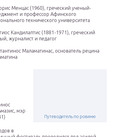
орис Менцас (1960), греческий ученый-
джмент и профессор Афинского
онального технического университета
гиос Кандилаптис (1881-1971), греческий
ый, журналист и педагог
тантинос Маламатинас, основатель рецина
аматина
инос
мазис, мэр
41)
Путеводитель по ровиню
одов в
инный фестиваль проводился под эгидой