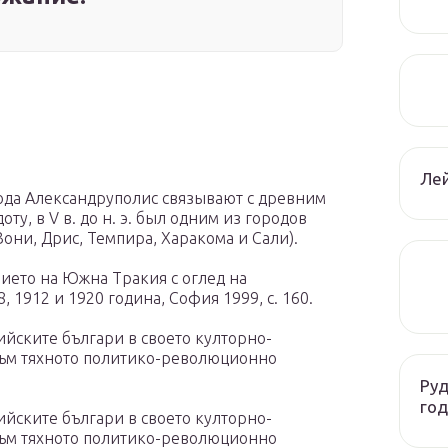
Лей
да Александруполис связывают с древним
ту, в V в. до н. э. был одним из городов
ни, Дрис, Темпира, Харакома и Сали).
нието на Южна Тракия с оглед на
 1912 и 1920 година, София 1999, с. 160.
ийските българи в своето култорно-
към тяхното политико-революционно
Руд
год
ийските българи в своето култорно-
към тяхното политико-революционно