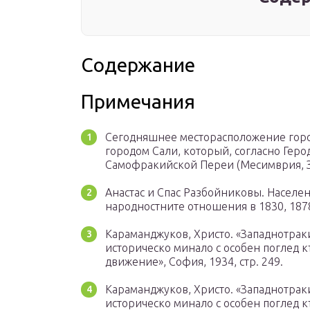
Содержание
Примечания
Сегодняшнее месторасположение горо
городом Сали, который, согласно Геродо
Самофракийской Переи (Месимврия, Зо
Анастас и Спас Разбойниковы. Населе
народностните отношения в 1830, 1878,
Караманджуков, Христо. «Западнотрак
историческо минало с особен поглед 
движение», София, 1934, стр. 249.
Караманджуков, Христо. «Западнотрак
историческо минало с особен поглед 