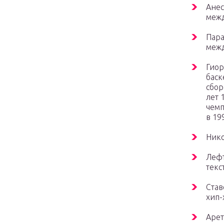
Анес
меж
Пара
меж
Гиор
баск
сбор
лет 
чемп
в 19
Нико
Лефт
текс
Став
хип-
Арет