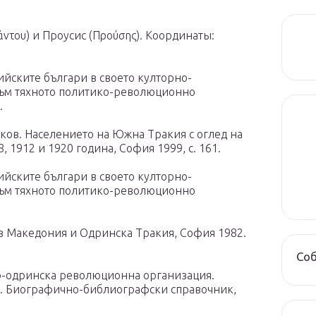
ντου) и Проусис (Προύσης). Координаты:
ийските българи в своето култорно-
към тяхното политико-революционно
.
ков. Населението на Южна Тракия с оглед на
 1912 и 1920 година, София 1999, с. 161.
ийските българи в своето култорно-
към тяхното политико-революционно
 в Македония и Одринска Тракия, София 1982.
Со
о-одринска революционна организация.
. Биографично-библиографски справочник,