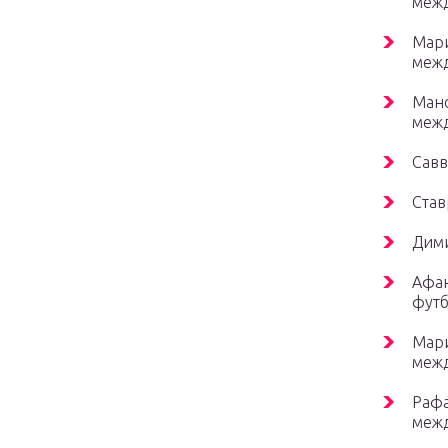
межд
Мари
межд
Мано
меж
Савв
Став
Дими
Афан
футб
Мари
меж
Рафа
меж