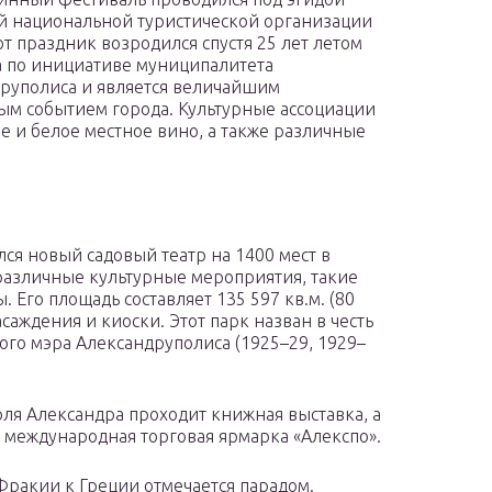
й национальной туристической организации
от праздник возродился спустя 25 лет летом
а по инициативе муниципалитета
руполиса и является величайшим
ым событием города. Культурные ассоциации
е и белое местное вино, а также различные
лся новый садовый театр на 1400 мест в
 различные культурные мероприятия, такие
 Его площадь составляет 135 597 кв.м. (80
асаждения и киоски. Этот парк назван в честь
ого мэра Александруполиса (1925–29, 1929–
ля Александра проходит книжная выставка, а
я международная торговая ярмарка «Алекспо».
Фракии к Греции отмечается парадом.