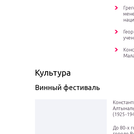
Грег
мене
наци
Геор
учен
Конс
Мал
Культура
Винный фестиваль
Констант
Алтыналь
(1925-19
До 80-х г
городе В