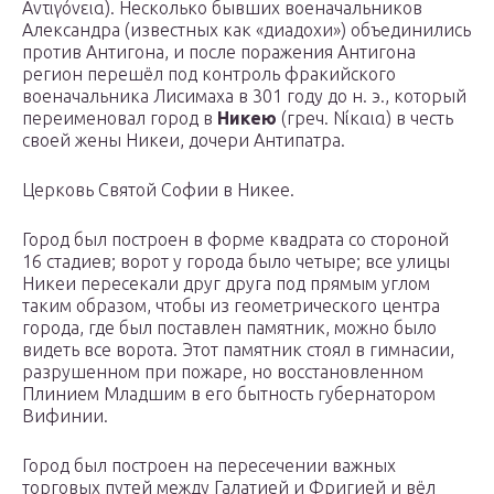
Αντιγόνεια). Несколько бывших военачальников
Александра (известных как «диадохи») объединились
против Антигона, и после поражения Антигона
регион перешёл под контроль фракийского
военачальника Лисимаха в 301 году до н. э., который
переименовал город в
Никею
(греч. Νίκαια) в честь
своей жены Никеи, дочери Антипатра.
Церковь Святой Софии в Никее.
Город был построен в форме квадрата со стороной
16 стадиев; ворот у города было четыре; все улицы
Никеи пересекали друг друга под прямым углом
таким образом, чтобы из геометрического центра
города, где был поставлен памятник, можно было
видеть все ворота. Этот памятник стоял в гимнасии,
разрушенном при пожаре, но восстановленном
Плинием Младшим в его бытность губернатором
Вифинии.
Город был построен на пересечении важных
торговых путей между Галатией и Фригией и вёл