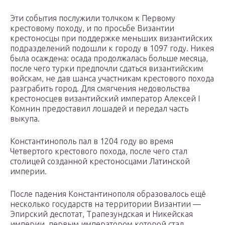
Эти события послужили толчком к Первому
крестовому походу, и по просьбе Византии
крестоносцы при поддержке меньших византийских
подразделений подошли к городу в 1097 году. Никея
была осаждена: осада продолжалась больше месяца,
после чего турки предпочли сдаться византийским
войскам, не дав шанса участникам крестового похода
разграбить город. Для смягчения недовольства
крестоносцев византийский император Алексей I
Комнин предоставил лошадей и передал часть
выкупа.
Константинополь пал в 1204 году во время
Четвертого крестового похода, после чего стал
столицей созданной крестоносцами Латинской
империи.
После падения Константинополя образовалось ещё
несколько государств на территории Византии —
Эпирский деспотат, Трапезундская и Никейская
империи, первым императором которой стал