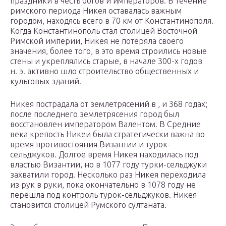
праздники в честь богов и императоров. В течение
римского периода Никея оставалась важным
городом, находясь всего в 70 км от Константинополя.
Когда Константинополь стал столицей Восточной
Римской империи, Никея не потеряла своего
значения, более того, в это время строились новые
стены и укреплялись старые, в начале 300-х годов
н. э. активно шло строительство общественных и
культовых зданий.
Никея пострадала от землетрясений в , и 368 годах;
после последнего землетрясения город был
восстановлен императором Валентом. В Средние
века крепость Никеи была стратегически важна во
время противостояния Византии и турок-
сельджуков. Долгое время Никея находилась под
властью Византии, но в 1077 году турки-сельджуки
захватили город. Несколько раз Никея переходила
из рук в руки, пока окончательно в 1078 году не
перешла под контроль турок-сельджуков. Никея
становится столицей Румского султаната.