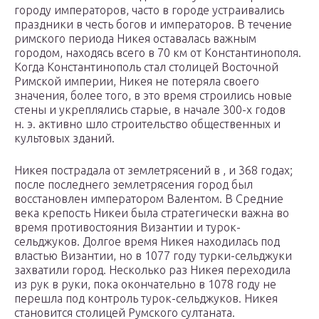
городу императоров, часто в городе устраивались
праздники в честь богов и императоров. В течение
римского периода Никея оставалась важным
городом, находясь всего в 70 км от Константинополя.
Когда Константинополь стал столицей Восточной
Римской империи, Никея не потеряла своего
значения, более того, в это время строились новые
стены и укреплялись старые, в начале 300-х годов
н. э. активно шло строительство общественных и
культовых зданий.
Никея пострадала от землетрясений в , и 368 годах;
после последнего землетрясения город был
восстановлен императором Валентом. В Средние
века крепость Никеи была стратегически важна во
время противостояния Византии и турок-
сельджуков. Долгое время Никея находилась под
властью Византии, но в 1077 году турки-сельджуки
захватили город. Несколько раз Никея переходила
из рук в руки, пока окончательно в 1078 году не
перешла под контроль турок-сельджуков. Никея
становится столицей Румского султаната.