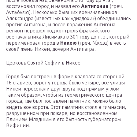
после победы над Эвменом в 316 году до н. э.,
восстановил город и назвал его
Антигония
(греч.
Αντιγόνεια). Несколько бывших военачальников
Александра (известных как «диадохи») объединились
против Антигона, и после поражения Антигона
регион перешёл под контроль фракийского
военачальника Лисимаха в 301 году до н. э., который
переименовал город в
Никею
(греч. Νίκαια) в честь
своей жены Никеи, дочери Антипатра.
Церковь Святой Софии в Никее.
Город был построен в форме квадрата со стороной
16 стадиев; ворот у города было четыре; все улицы
Никеи пересекали друг друга под прямым углом
таким образом, чтобы из геометрического центра
города, где был поставлен памятник, можно было
видеть все ворота. Этот памятник стоял в гимнасии,
разрушенном при пожаре, но восстановленном
Плинием Младшим в его бытность губернатором
Вифинии.