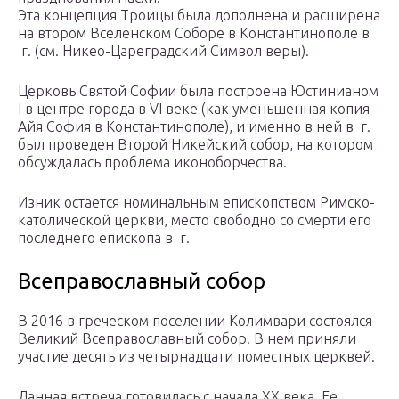
Эта концепция Троицы была дополнена и расширена
на втором Вселенском Соборе в Константинополе в
г. (см. Никео-Цареградский Символ веры).
Церковь Святой Софии была построена Юстинианом
I в центре города в VI веке (как уменьшенная копия
Айя София в Константинополе), и именно в ней в г.
был проведен Второй Никейский собор, на котором
обсуждалась проблема иконоборчества.
Изник остается номинальным епископством Римско-
католической церкви, место свободно со смерти его
последнего епископа в г.
Всеправославный собор
В 2016 в греческом поселении Колимвари состоялся
Великий Всеправославный собор. В нем приняли
участие десять из четырнадцати поместных церквей.
Данная встреча готовилась с начала XX века. Ее