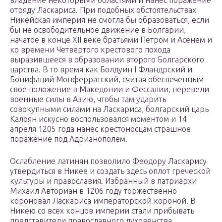
владение некоторыми областями и нанёс поражение
отряду Ласкариса. При подобных обстоятельствах
Никейская империя не смогла бы образоваться, если
бы не освободительное движение в Болгарии,
начатое в конце XII веке братьями Петром и Асенем и
ко времени Четвёртого крестового похода
выразившееся в образовании второго Болгарского
царства. В то время как Болдуин I Фландрский и
Бонифаций Монферратский, считая обеспеченным
своё положение в Македонии и Фессалии, перевели
военные силы в Азию, чтобы там ударить
совокупными силами на Ласкариса, болгарский царь
Калоян искусно воспользовался моментом и 14
апреля 1205 года нанёс крестоносцам страшное
поражение под Адрианополем.
Ослабление латинян позволило Феодору Ласкарису
утвердиться в Никее и создать здесь оплот греческой
культуры и православия. Избранный в патриархи
Михаил Авториан в 1206 году торжественно
короновал Ласкариса императорской короной. В
Никею со всех концов империи стали прибывать
представители православного духовенства,