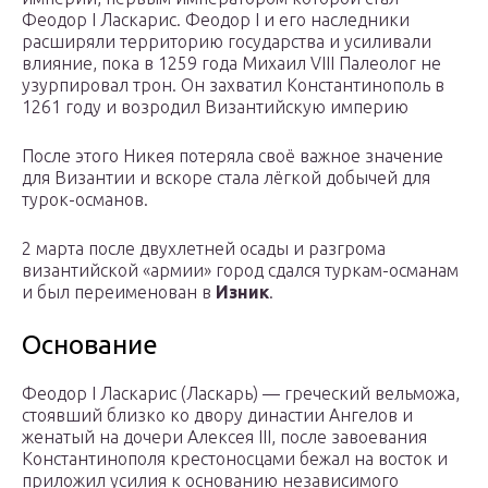
Феодор I Ласкарис. Феодор I и его наследники
расширяли территорию государства и усиливали
влияние, пока в 1259 года Михаил VIII Палеолог не
узурпировал трон. Он захватил Константинополь в
1261 году и возродил Византийскую империю
После этого Никея потеряла своё важное значение
для Византии и вскоре стала лёгкой добычей для
турок-османов.
2 марта после двухлетней осады и разгрома
византийской «армии» город сдался туркам-османам
и был переименован в
Изник
.
Основание
Феодор I Ласкарис (Ласкарь) — греческий вельможа,
стоявший близко ко двору династии Ангелов и
женатый на дочери Алексея III, после завоевания
Константинополя крестоносцами бежал на восток и
приложил усилия к основанию независимого