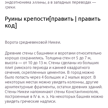
эндоэтнонимa
эллины
, а в западных переводах —
греки
.
Руины крепости[править | править
код]
Ворота средневековой Никеи.
Древние стены с башнями и воротами относительно
хорошо сохранились. Толщина стен от 5 до 7 м,
высота — от 10 до 13 м. Стены сделаны из больших
плит римского периода и камней квадратного
сечения, скрепленных цементом. В город можно
было попасть через 4 больших и 2 малых ворот. В
некоторых местах можно увидеть колонны, другие
архитектурные фрагменты, остатки древних зданий.
Стены Никеи напоминают стены Константинополя,
построенные в IV в. н. э. На некоторых башнях можно
увидеть греческие надписи.