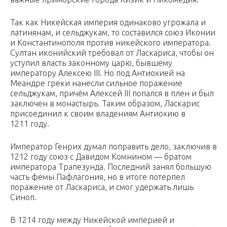
Так как Никейская империя одинаково угрожала и
латинянам, и сельджукам, то составился союз Иконии
и Константинополя против никейского императора.
Султан иконийский требовал от Ласкариса, чтобы он
уступил власть законному царю, бывшему
императору Алексею III. Но под Антиохией на
Меандре греки нанесли сильное поражение
сельджукам, причём Алексей III попался в плен и был
заключен в монастырь. Таким образом, Ласкарис
присоединил к своим владениям Антиохию в
1211 году.
Император Генрих думал поправить дело, заключив в
1212 году союз с Давидом Комнином — братом
императора Трапезунда. Последний занял большую
часть фемы Пафлагония, но в итоге потерпел
поражение от Ласкариса, и смог удержать лишь
Синоп.
В 1214 году между Никейской империей и