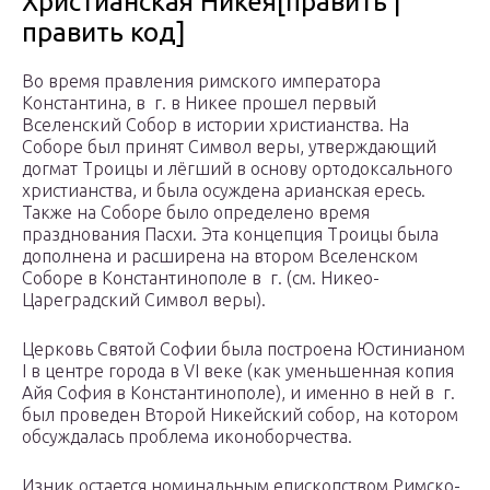
Христианская Никея[править |
править код]
Во время правления римского императора
Константина, в г. в Никее прошел первый
Вселенский Собор в истории христианства. На
Соборе был принят Символ веры, утверждающий
догмат Троицы и лёгший в основу ортодоксального
христианства, и была осуждена арианская ересь.
Также на Соборе было определено время
празднования Пасхи. Эта концепция Троицы была
дополнена и расширена на втором Вселенском
Соборе в Константинополе в г. (см. Никео-
Цареградский Символ веры).
Церковь Святой Софии была построена Юстинианом
I в центре города в VI веке (как уменьшенная копия
Айя София в Константинополе), и именно в ней в г.
был проведен Второй Никейский собор, на котором
обсуждалась проблема иконоборчества.
Изник остается номинальным епископством Римско-