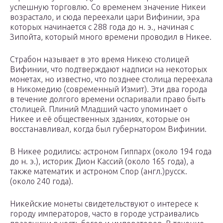
успешную торговлю. Со временем значение Никеи
возрастало, и сюда переехали цари Вифинии, эра
которых начинается с 288 года до н. э., начиная с
Зипойта, который много времени проводил в Никее.
Страбон называет в это время Никею столицей
Вифинии, что подтверждают надписи на некоторых
монетах, но известно, что позднее столица переехала
в Никомедию (современный Измит). Эти два города
в течение долгого времени оспаривали право быть
столицей. Плиний Младший часто упоминает о
Никее и её общественных зданиях, которые он
восстанавливал, когда был губернатором Вифинии.
В Никее родились: астроном Гиппарх (около 194 года
до н. э.), историк Дион Кассий (около 165 года), а
также математик и астроном Спор (англ.)русск.
(около 240 года).
Никейские монеты свидетельствуют о интересе к
городу императоров, часто в городе устраивались