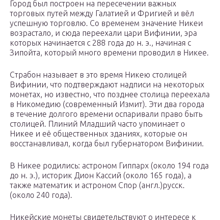
Город был построен на пересечении важных
торговых путей между Галатией и Фригией и вёл
успешную торговлю. Со временем значение Никеи
возрастало, и сюда переехали цари Вифинии, эра
которых начинается с 288 года до н. э., начиная с
Зипойта, который много времени проводил в Никее.
Страбон называет в это время Никею столицей
Вифинии, что подтверждают надписи на некоторых
монетах, но известно, что позднее столица переехала
в Никомедию (современный Измит). Эти два города
в течение долгого времени оспаривали право быть
столицей. Плиний Младший часто упоминает о
Никее и её общественных зданиях, которые он
восстанавливал, когда был губернатором Вифинии.
В Никее родились: астроном Гиппарх (около 194 года
до н. э.), историк Дион Кассий (около 165 года), а
также математик и астроном Спор (англ.)русск.
(около 240 года).
Никейские монеты свидетельствуют о интересе к