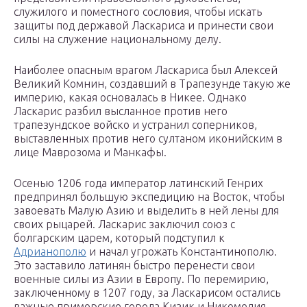
служилого и поместного сословия, чтобы искать
защиты под державой Ласкариса и принести свои
силы на служение национальному делу.
Наиболее опасным врагом Ласкариса был Алексей
Великий Комнин, создавший в Трапезунде такую же
империю, какая основалась в Никее. Однако
Ласкарис разбил высланное против него
трапезундское войско и устранил соперников,
выставленных против него султаном иконийским в
лице Маврозома и Манкафы.
Осенью 1206 года император латинский Генрих
предпринял большую экспедицию на Восток, чтобы
завоевать Малую Азию и выделить в ней лены для
своих рыцарей. Ласкарис заключил союз с
болгарским царем, который подступил к
Адрианополю
и начал угрожать Константинополю.
Это заставило латинян быстро перенести свои
военные силы из Азии в Европу. По перемирию,
заключенному в 1207 году, за Ласкарисом остались
важные приморские города Кизик и Никомедия.