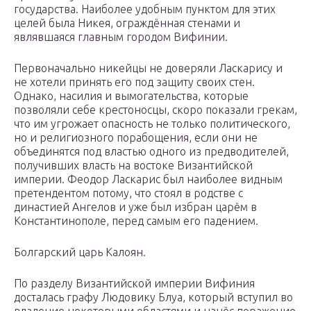
государства. Наиболее удобным пунктом для этих
целей была Никея, ограждённая стенами и
являвшаяся главным городом Вифинии.
Первоначально никейцы не доверяли Ласкарису и
не хотели принять его под защиту своих стен.
Однако, насилия и вымогательства, которые
позволяли себе крестоносцы, скоро показали грекам,
что им угрожает опасность не только политического,
но и религиозного порабощения, если они не
объединятся под властью одного из предводителей,
получивших власть на востоке Византийской
империи. Феодор Ласкарис был наиболее видным
претендентом потому, что стоял в родстве с
династией Ангелов и уже был избран царём в
Константинополе, перед самым его падением.
Болгарский царь Калоян.
По разделу Византийской империи Вифиния
досталась графу Людовику Блуа, который вступил во