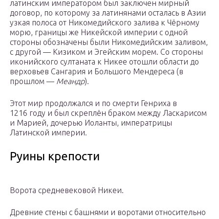
латинским императором был заключен мирный
договор, по которому за латинянами осталась в Азии
узкая полоса от Никомедийского залива к Чёрному
морю, границы же Никейской империи с одной
стороны обозначены были Никомедийским заливом,
с другой — Кизиком и Эгейским морем. Со стороны
иконийского султаната к Никее отошли области до
верховьев Сангария и Большого Мендереса (в
прошлом —
Меандр
).
Этот мир продолжался и по смерти Генриха в
1216 году и был скреплён браком между Ласкарисом
и Марией, дочерью Иоланты, императрицы
Латинской империи.
Руины крепости
Ворота средневековой Никеи.
Древние стены с башнями и воротами относительно