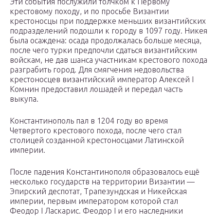
Эти события послужили толчком к Первому
крестовому походу, и по просьбе Византии
крестоносцы при поддержке меньших византийских
подразделений подошли к городу в 1097 году. Никея
была осаждена: осада продолжалась больше месяца,
после чего турки предпочли сдаться византийским
войскам, не дав шанса участникам крестового похода
разграбить город. Для смягчения недовольства
крестоносцев византийский император Алексей I
Комнин предоставил лошадей и передал часть
выкупа.
Константинополь пал в 1204 году во время
Четвертого крестового похода, после чего стал
столицей созданной крестоносцами Латинской
империи.
После падения Константинополя образовалось ещё
несколько государств на территории Византии —
Эпирский деспотат, Трапезундская и Никейская
империи, первым императором которой стал
Феодор I Ласкарис. Феодор I и его наследники