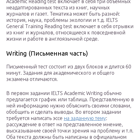
Academic Reading test включает в себя три объемных
неадаптированных текста из книг, научных
журналов и газет. Тематика может быть разной:
история, наука, проблемы экологии и т.д. IELTS
General Training Reading test включает в себя отрывки
из книг и журналов, относящиеся к повседневной
жизни и работе в англоязычной среде.
Writing (Письменная часть)
Письменный тест состоит из двух блоков и длится 60
минут. Задания для академического и общего
экзамена отличаются.
В первом задании IELTS Academic Writing обычно
предлагается график или таблица. Представленную в
ней информацию нужно объяснить своими словами,
обобщить и сделать выводы. Во втором задании
требуется написать эссе
на заданную тему
:
рассуждение в ответ на представленное мнение,
высказывание своей точки зрения на проблему и т.п.
Оба текста должны быть написаны в официальном