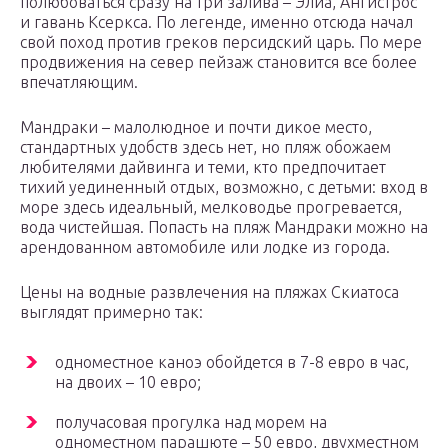
полюбоваться сразу на три залива – Элиа, Ангистрос
и гавань Ксеркса. По легенде, именно отсюда начал
свой поход против греков персидский царь. По мере
продвижения на север пейзаж становится все более
впечатляющим.
Мандраки – малолюдное и почти дикое место,
стандартных удобств здесь нет, но пляж обожаем
любителями дайвинга и теми, кто предпочитает
тихий уединенный отдых, возможно, с детьми: вход в
море здесь идеальный, мелководье прогревается,
вода чистейшая. Попасть на пляж Мандраки можно на
арендованном автомобиле или лодке из города.
Цены на водные развлечения на пляжах Скиатоса
выглядят примерно так:
одноместное каноэ обойдется в 7-8 евро в час,
на двоих – 10 евро;
получасовая прогулка над морем на
одноместном парашюте – 50 евро, двухместном