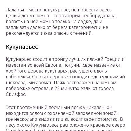
Лаларья – место популярное, но провести здесь
целый день сложно – территория необорудована,
попасть на неё можно только на лодке, да и
заплывать далеко от берега категорически не
рекомендуется из-за опасных течений.
Кукунарьес
Кукунарьес входит в тройку лучших пляжей Греции и
известен во всей Европе, получил свое название от
хвойного дерева кукунарья, растущего вдоль
побережья. От этих деревьев исходит едва уловимый
шоколадный аромат. Пляж расположен на южном
побережье острова, в 25 минутах езды от города
Скиафос.
Этот протяженный песчаный пляж уникален: он
находится рядом с охраняемой заповедной зоной,
где несколько видов птиц выводят свое потомство. В
лесу около Кукунарьеса расположено красивое озеро
Строфилиа. Да и сам пляж живописен, его песок