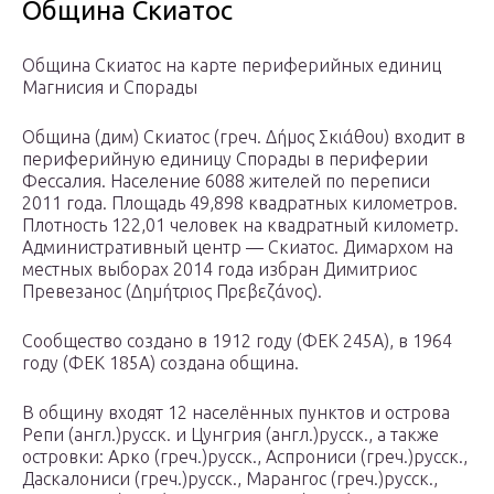
Община Скиатос
Община Скиатос на карте периферийных единиц
Магнисия и Спорады
Община (дим) Скиатос (греч. Δήμος Σκιάθου) входит в
периферийную единицу Спорады в периферии
Фессалия. Население 6088 жителей по переписи
2011 года. Площадь 49,898 квадратных километров.
Плотность 122,01 человек на квадратный километр.
Административный центр — Скиатос. Димархом на
местных выборах 2014 года избран Димитриос
Превезанос (Δημήτριος Πρεβεζάνος).
Сообщество создано в 1912 году (ΦΕΚ 245Α), в 1964
году (ΦΕΚ 185Α) создана община.
В общину входят 12 населённых пунктов и острова
Репи (англ.)русск. и Цунгрия (англ.)русск., а также
островки: Арко (греч.)русск., Аспрониси (греч.)русск.,
Даскалониси (греч.)русск., Марангос (греч.)русск.,