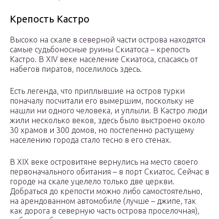
Крепость Кастро
Высоко на скале в северной части острова находятся
самые судьбоносные руины Скиатоса – крепость
Кастро. В XIV веке население Скиатоса, спасаясь от
набегов пиратов, поселилось здесь.
Есть легенда, что приплывшие на остров турки
поначалу посчитали его вымершим, поскольку не
нашли ни одного человека, и уплыли. В Кастро люди
жили несколько веков, здесь было выстроено около
30 храмов и 300 домов, но постепенно растущему
населению города стало тесно в его стенах.
В XIX веке островитяне вернулись на место своего
первоначального обитания – в порт Скиатос. Сейчас в
городе на скале уцелело только две церкви.
Добраться до крепости можно либо самостоятельно,
на арендованном автомобиле (лучше – джипе, так
как дорога в северную часть острова проселочная),