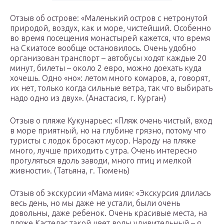
Отзыв об острове: «Маленький остров с нетронутой
природой, воздух, как и море, чистейший. Особенно
во время посещения монастырей кажется, что время
на Скиатосе вообще остановилось. Очень удобно
организован транспорт – автобусы ходят каждые 20
минут, билеты – около 2 евро, можно доехать куда
хочешь. Одно «но»: летом много комаров, а, говорят,
их нет, только когда сильные ветра, так что выбирать
надо одно из двух». (Анастасия, г. Курган)
Отзыв о пляже Кукунарьес: «Пляж очень чистый, вход
в море приятный, но на глубине грязно, потому что
туристы с лодок бросают мусор. Народу на пляже
много, лучше приходить с утра. Очень интересно
прогуляться вдоль заводи, много птиц и мелкой
живности». (Татьяна, г. Тюмень)
Отзыв об экскурсии «Мама мия»: «Экскурсия длилась
весь день, но мы даже не устали, были очень
довольны, даже ребенок. Очень красивые места, на
пляже Кастелас такой цвет воды удивительный – я