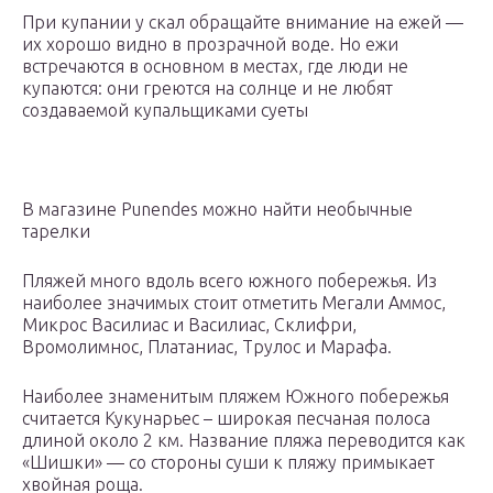
При купании у скал обращайте внимание на ежей —
их хорошо видно в прозрачной воде. Но ежи
встречаются в основном в местах, где люди не
купаются: они греются на солнце и не любят
создаваемой купальщиками суеты
В магазине Punendes можно найти необычные
тарелки
Пляжей много вдоль всего южного побережья. Из
наиболее значимых стоит отметить Мегали Аммос,
Микрос Василиас и Василиас, Склифри,
Вромолимнос, Платаниас, Трулос и Марафа.
Наиболее знаменитым пляжем Южного побережья
считается Кукунарьес – широкая песчаная полоса
длиной около 2 км. Название пляжа переводится как
«Шишки» — со стороны суши к пляжу примыкает
хвойная роща.