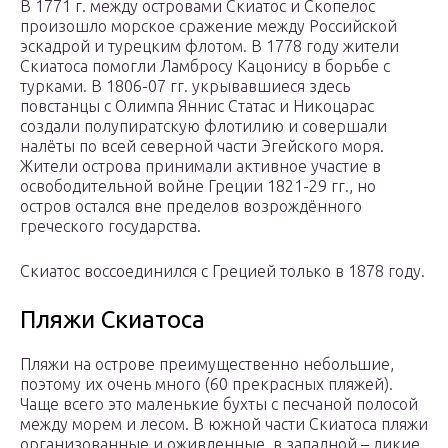
В 1771 г. между островами Скиатос и Скопелос
произошло морское сражение между Российской
эскадрой и турецким флотом. В 1778 году жители
Скиатоса помогли Ламбросу Кацонису в борьбе с
турками. В 1806-07 гг. укрывавшиеся здесь
повстанцы с Олимпа Яннис Статас и Никоцарас
создали полупиратскую флотилию и совершали
налёты по всей северной части Эгейского моря.
Жители острова принимали активное участие в
освободительной войне Греции 1821-29 гг., но
остров остался вне пределов возрождённого
греческого государства.
Скиатос воссоединился с Грецией только в 1878 году.
Пляжи Скиатоса
Пляжи на острове преимущественно небольшие,
поэтому их очень много (60 прекрасных пляжей).
Чаще всего это маленькие бухты с песчаной полосой
между морем и лесом. В южной части Скиатоса пляжи
организованные и оживленные, в западной – дикие