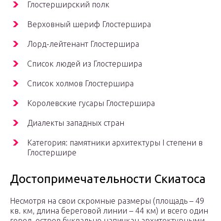
Глостерширский полк
Верховный шериф Глостершира
Лорд-лейтенант Глостершира
Список людей из Глостершира
Список холмов Глостершира
Королевские гусары Глостершира
Диалекты западных стран
Категория: памятники архитектуры I степени в
Глостершире
Достопримечательности Скиатоса
Несмотря на свои скромные размеры (площадь – 49
кв. км, длина береговой линии – 44 км) и всего один
город, остров буквально напичкан архитектурными