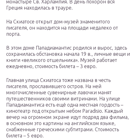
монастыре Св. Харлампия. В день похорон вся
Греция находилась в трауре.
На Скиатосе открыт дом-музей знаменитого
писателя, он находится на площади недалеко от
порта.
В этом доме Пападиамантис родился и вырос, здесь
сохранилась обстановка начала 19 в., личные вещи и
книги «великого отшельника». Музей работает
ежедневно, стоимость билета – 3 евро.
Главная улица Скиатоса тоже названа в честь
писателя, прославившего остров. На ней
многочисленные сувенирные лавочки манят
путешественников своими витринами. На улице
Пападиамантиса есть ещё одна местная гордость –
кинотеатр под открытым небом Paradisio. Каждый
вечер на огромном экране идут подряд два фильма,
в основном это картины на английском языке,
снабженные греческими субтитрами. Стоимость
билета – 5 евро.