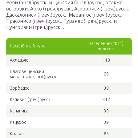
Репи (англ.)русск. и Цунгрия (англ.)русск., а также
островки: Арко (греч.)русск., Аспрониси (греч.)русск.,
Даскалониси (греч.)русск., Марангос (греч.)русск.,
Прасонисо (греч.)русск., Туранес (греч.)русск. и
Цунгриаки (греч.)русск. .
Население (2011),
Населённый пункт
человек
Ахладьяс
118
Благовещенский
28
монастырь (англ.)русск.
Зорбадес
38
Каливия (греч.)русск.
312
Канапица
39
Кацарос
39
Кольос
85