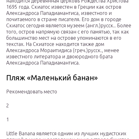
находится деревянная церковь Рождества Христова
1695 года. Скиатос известен в Греции как остров
Александроса Пападиамантиса, известного и
почитаемого в стране писателя. Его дом в городе
Скиатос сегодня является музеем (англ.)русск.. Более
того, остров напрямую связан с его памятью, так как
большинство мест на острове упоминаются в его
текстах. На Скиатосе находится также дом
Александроса Мораитидиса (греч.)русск., менее
известного литератора и двоюродного брата
Александроса Пападиамантиса.
Пляж «Маленький банан»
Рекомендовать место
2
1
Little Banana является одним из лучших нудистских