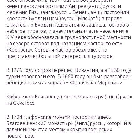
венецианскими братьями Андреа (англ.)русск. и
Иеремия Гизи (англ.)русск.. Венецианцы построили
крепость Бурдзи (нем.)русск. (Μπούρτζι) в городе
Скиатос, но Бурдзи недостаточно защищал остров от
набегов пиратов, и значительная часть населения в
XIV веке обосновалась в труднодоступной местности
на севере острова под названием Кастро, то есть
«Крепость». Сегодня Кастро обезлюдел, но
представляет большой интерес для туристов.
В 1276 году остров перешел Византии, а в 1538 году
турки завоевали его. В 1660 году он был разграблен
венецианским адмиралом Франческо Морозини.
Кафоликон Благовещенского монастыря (англ.)русск.
на Скиатосе
В 1704 г. афонские монахи построили здесь
Благовещенский монастырь (англ.)русск., который в
дальнейшем стал местом укрытия греческих
повстанцев.