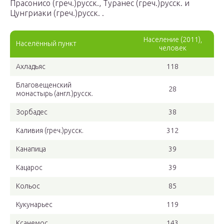
Прасонисо (греч.)русск., Туранес (греч.)русск. и
Цунгриаки (греч.)русск. .
Население (2011),
Населённый пункт
человек
Ахладьяс
118
Благовещенский
28
монастырь (англ.)русск.
Зорбадес
38
Каливия (греч.)русск.
312
Канапица
39
Кацарос
39
Кольос
85
Кукунарьес
119
Ксанемос
143