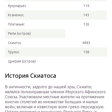
Кукунарьес
119
Ксанемос
143
Платаньяс
126
Репи (остров)
Скиатос
4883
Трулос
158
Цунгрия (остров)
История Скиатоса
В античности, задолго до нашей эры, Скиатос
являлся полноправным членом Морского Афинского
Союза. Участвовали местные жители на протяжении
многих столетий во множестве больших и малых
войн, включая и известную всем греко-персидскую.
Остров пережил и оккупацию Древнего Рима, и