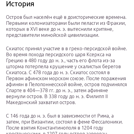
История
Остров был населён ещё в доисторические времена.
Первыми колонизаторами были пеласги из Фракии,
которых в XVI веке до н. э. вытеснили критяне,
представители минойской цивилизации.
Скиатос принял участие в в греко-персидской войне.
Во время похода персидского царя Ксеркса на
Грецию в 480 году до н. э., часть его флота из-за
шторма потерпела крушение у скалистых берегов
Скиатоса. С 478 года до н. э. Скиатос состоял в
Первом афинском морском союзе. После поражения
афинян в Пелопоннесской войне, остров подчинялся
Спарте в 404—378 гг. до н. э., затем афиняне
вернули остров. В 338 году до н. э. Филипп II
Македонский захватил остров.
С 146 года до н. э. был в зависимости от Рима, а
затем, при Византии, состоял в феме Фессалоники.
После взятия Константинополя в 1204 году
крестоносцами, в 1207 году остров завоеван